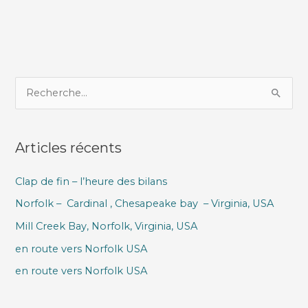
R
e
c
Articles récents
h
e
Clap de fin – l’heure des bilans
r
Norfolk – Cardinal , Chesapeake bay – Virginia, USA
c
h
Mill Creek Bay, Norfolk, Virginia, USA
e
en route vers Norfolk USA
r
en route vers Norfolk USA
: