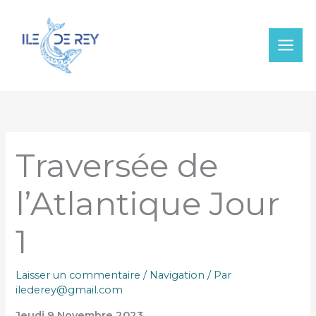
Aller
au
contenu
Traversée de
l’Atlantique Jour
1
Laisser un commentaire
/
Navigation
/ Par
ilederey@gmail.com
Jeudi 9 Novembre 2023